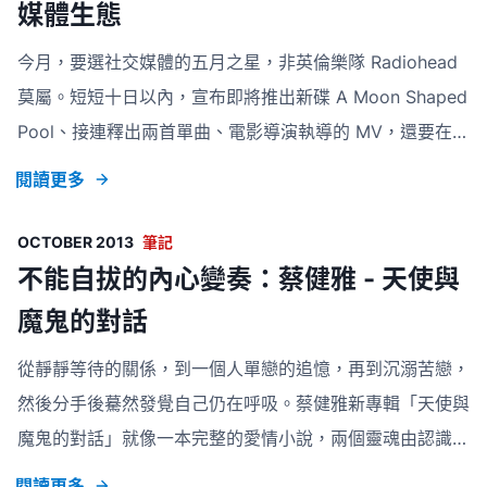
媒體生態
今月，要選社交媒體的五月之星，非英倫樂隊 Radiohead
莫屬。短短十日以內，宣布即將推出新碟 A Moon Shaped
Pool、接連釋出兩首單曲、電影導演執導的 MV，還要在部
分數碼音樂平台上優先釋出大碟，每件事對樂迷來說，也會
閱讀更多
尖叫起來的。追溯整個大碟發佈的時間線，事緣是五月一
日，歌迷發現 Radiohead 的網站、 Facebook 專頁和
OCTOBER 2013
筆記
Twitter 也被清空，如其歌曲 How to Disappear
不能自拔的內心變奏：蔡健雅 - 天使與
Completely 成為空白，不禁教人去想這隊超然、不走世俗
魔鬼的對話
路線的樂隊，如何揭示現行音樂平台和社交媒體的問題和不
從靜靜等待的關係，到一個人單戀的追憶，再到沉溺苦戀，
公。 iTunes 預購音樂版面，不少亞洲歌手的大碟也在預
然後分手後驀然發覺自己仍在呼吸。蔡健雅新專輯「天使與
魔鬼的對話」就像一本完整的愛情小說，兩個靈魂由認識至
契合至陌生的不同的階段濃縮在 44 分鐘的音樂當中。
閱讀更多