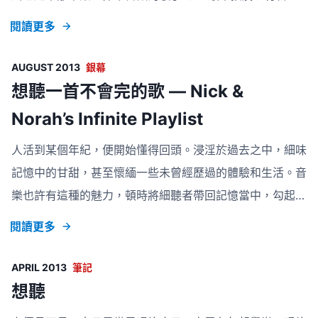
久石讓所言：「本身就已經具備完整性，可以單獨欣賞而令
的時候，差不多就是 U87 的時候。找來精選《我的最好時
閱讀更多
聽眾感動。」但那完整性，卻跟電
代》聽得如痴如醉。陳奕迅可以說是我音樂路上的啟蒙吧，
直到現在不論如何也是不離不棄，演唱會不能不看，唱片也
AUGUST 2013
銀幕
是喜歡便立即買，但話說回頭，其實我這個小粉絲還不太
想聽一首不會完的歌 — Nick &
粉，舊歌還是聽著精選，錯失了不少冷門歌。這個樂壇天
Norah’s Infinite Playlist
皇，當了十年，恐怕還要再過多十年再有人敢問鼎。 記不
人活到某個年紀，便開始懂得回頭。浸淫於過去之中，細味
起哪首是我聽的第一首歌了，但發掘 Beatles 這段音樂旅
記憶中的甘甜，甚至懷緬一些未曾經歷過的體驗和生活。音
程也是十分有趣。有些歌不以為然，卻在某些特別時刻，聽
樂也許有這種的魅力，頓時將細聽者帶回記憶當中，勾起了
得特別有感覺。要數最
夢，勾起了細節，勾起很久沒有再想過的人。被樂韻牽引
閱讀更多
著，想起了很多個第一次，想起了把歌介紹給我的人。 他
和她在一場 GIG 中相識，兩人更在城市裡東奔西走，只為
APRIL 2013
筆記
去看一隊名氣很高卻不知在哪演出的 BAND。他說：「這
想聽
是我最愛的樂隊！」她答：「真的嗎？我也很愛這樂隊