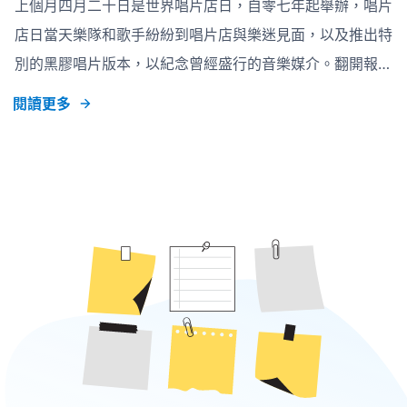
上個月四月二十日是世界唱片店日，自零七年起舉辦，唱片
呢！」兩人沒有更多話要說，只是更高興找到自己音樂的
店日當天樂隊和歌手紛紛到唱片店與樂迷見面，以及推出特
Soulmate。有誰不喜歡找到個跟自已品味相同的伴侶，但
別的黑膠唱片版本，以紀念曾經盛行的音樂媒介。翻開報章
那句「最愛的樂隊」，只怕說得太過兒戲吧。 有個故事是
的專題，訪問本港樓上唱片店的老闆，他說：「現時的小朋
閱讀更多
這樣開始的，男子要在森
友自幼也懂得彈琴玩樂器，但懂得欣賞的卻很少。」 音樂
是很美妙的東西，但當這變成了一種要求，父母對子女的期
望，音樂便成為另一種的功課。練琴只為考試，考更高的級
數只為向其他人證明自己的天份，這便完全說不上欣賞了。
儘管兒時音樂對某些人的成長有著負面的影響，但到了青春
期我們還是會追捧一堆堆的偶像，海報、綜藝節目、劇集、
電影也沒有放過。但回想當時，我們追捧的是他們討好的樣
子還是洋溢的才藝呢？ 網上曾