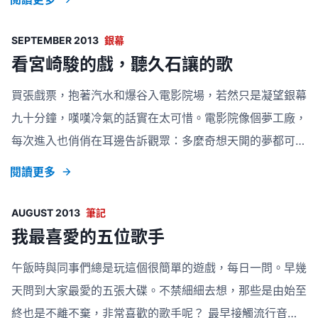
「極光」以快門的聲音和柔揚的琴聲漸漸帶入故事的開端。
一段有距離的關係，似未發芽卻，卻還在沒有時限地等待。
SEPTEMBER 2013
銀幕
也許沒有完結的一刻，少許少許的計算失敗，到最後受傷還
看宮崎駿的戲，聽久石讓的歌
是自己。像處於遠遠的北極，兩人的關係都只是人與極光，
買張戲票，抱著汽水和爆谷入電影院場，若然只是凝望銀幕
遙遙的欣賞著卻沒有花火。 如果可以選擇，你會否為一段
九十分鐘，嘆嘆冷氣的話實在太可惜。電影院像個夢工廠，
沒有結局的關係付出？「寫下我命中循環著的單戀曲 千萬
每次進入也俏俏在耳邊告訴觀眾：多麼奇想天開的夢都可以
次告訴自己該離開這裡」主角不自覺地駐足，看著同一樣的
實現。 宮崎駿的電影是很多個堆積的夢，彷彿永遠活在無
閱讀更多
風景卻迷住了。副歌的迴音像
憂無慮的童年當中，儘管遇上甚麼壞蛋和危險，結尾還是會
逢凶化吉帶著那珍貴的回憶返至現實世界，然後耳邊便會響
AUGUST 2013
筆記
起那輕柔而愉快的配樂。 常言道：「一個成功的男人，背
我最喜愛的五位歌手
後總有一個偉大的女人。」同樣的說話放在電影上就是：
午飯時與同事們總是玩這個很簡單的遊戲，每日一問。早幾
「一套成功的電影，背後總有偉大的配樂。」 久石讓的配
天問到大家最愛的五張大碟。不禁細細去想，那些是由始至
樂，讓宮崎駿的電影增添很多色彩。單是《龍貓》的配樂，
終也是不離不棄，非常喜歡的歌手呢？ 最早接觸流行音樂