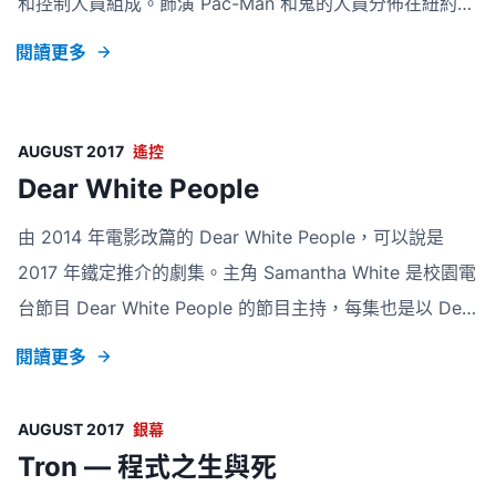
和控制人員組成。飾演 Pac-Man 和鬼的人員分佈在紐約市
街區，控制人員則留在大學的總部。Pac-Man 和鬼每走到
閱讀更多
一個街口，就要致電控制室，把當下的地點輸入電腦，利用
特制軟件指引方向。在實體城市玩虛擬遊戲，本來只是一天
五個人玩的活動，誰想到十年後，它會成為坐擁六千萬用家
AUGUST 2017
遙控
的手機應用程式 Foursquare？這項實驗的研究生 Dennis
Dear White People
Crowley 意識到遊戲或許是拉近現實世界與網絡的重要橋
由 2014 年電影改篇的 Dear White People，可以說是
樑，將簽到、積分排行榜、襟章、市長制等遊戲化的方法，
2017 年鐵定推介的劇集。主角 Samantha White 是校園電
打造成收集地區資訊的應用
台節目 Dear White People 的節目主持，每集也是以 Dear
White People 為句首，提醒及諷刺他們的所言所行。劇集
閱讀更多
一開始便劈頭便以校內有人舉辦 「黑臉派對」（白人裝扮
成黑人，於臉上塗上黑色顏料）為導火線，惹起校園內對種
AUGUST 2017
銀幕
族、膚色的歧見和討論。 故事環繞著 Winchester 大學裡
Tron — 程式之生與死
的不同人物，如校園記者 Lionel，一心攀上權力高峰的