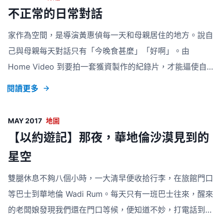
歌和時代曲最大分別。沒有跟著歌詞，沒有樂譜，這種變
不正常的日常對話
動，聽眾可以賦予不同意思和意義，同時局限單獨詮釋文本
家作為空間，是導演黃惠偵每一天和母親居住的地方。說自
的空間。再者，漁歌的文化，由現場，轉化到錄音帶、影
己與母親每天對話只有「今晚食甚麼」「好啊」。由
片、甚至學術研究書上的一紙歌詞，詳細考究曲詞的內容。
Home Video 到要拍一套獲資製作的紀錄片，才能逼使自
媒介的轉變會或多或少影響觀眾、聽眾如何接收。看著教授
己和母親進行是簡單平常不過的對話。 映後座談中，導演
從漁歌錄音騰寫
閱讀更多
提到我們活在一個以標籤為先的社會。我們以「女同志」、
「家暴受害者」、「輟學生」等一句去概括問題的根本、當
MAY 2017
地圖
事人的經歷。當社會變得更加扭曲，再多問題發生的時候，
【以約遊記】那夜，華地倫沙漠見到的
我們便慢慢淡忘人人生而不同，而把創傷經歷籠統整合。這
星空
部電影就是一個自我宣言，既是個人對母親的一封情書，也
是寫給世界的一封信，告訴其他相近經歷、曾被標籤的當事
雙腿休息不夠八個小時，一大清早便收拾行李，在旅館門口
人：你並不孤單。
等巴士到華地倫 Wadi Rum。每天只有一班巴士往來，醒來
的老闆娘發現我們還在門口等候，便知道不妙，打電話到巴