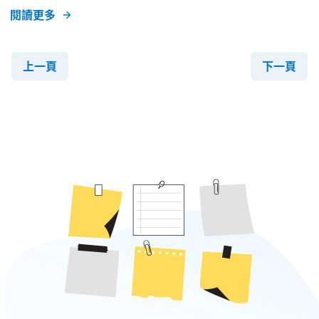
士公司方知道巴士已經駛過。猶豫會不會多一天探索佩特拉
閱讀更多
之際，巴士駛回來接走我們。駛離 Wadi Musa ，臨別佩特
拉，我們最後一次駐望那玫瑰紅色的山谷，心裡想著多少年
上一頁
下一頁
後我們才會再來這勝地。 Wadi 在阿拉伯文的意思是山谷，
所以 Wadi Musa 和 Wadi Rum 也是不同山谷之名。Wadi
Rum 的中文譯名為華地倫，見盡天地日月精華，這句話並
非空談。華地倫是約旦受保護的地區，不單是限制遊客對環
境的破壞，也是小心保護著當地的