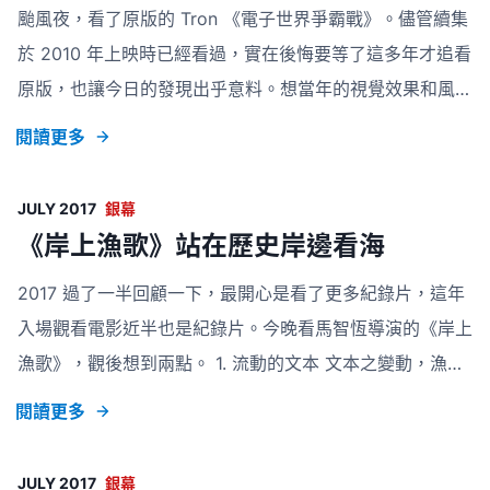
颱風夜，看了原版的 Tron 《電子世界爭霸戰》。儘管續集
Coco，聽從身為教務長父親的指示 Troy，成績優良但沉厚
於 2010 年上映時已經看過，實在後悔要等了這多年才追看
寡言的 Reggie。 每
原版，也讓今日的發現出乎意料。想當年的視覺效果和風
格，仍有影響著今日科技產物、甚至設計介面的痕跡。80
閱讀更多
年代初期，美國科幻片由 Star Wars 的熱潮而發展蓬勃，
Tron 就是乘著這個熱潮而設的電影，導演 Steven
JULY 2017
銀幕
Lisberger 把 90 分鐘關於真實的「虛擬」世界，混雜著
《岸上漁歌》站在歷史岸邊看海
20 分鐘 CGI 的動畫，打造一個結合真人演出及動畫的電
2017 過了一半回顧一下，最開心是看了更多紀錄片，這年
影，有甚麼會比這還要厲害。 Pixar 創辦人 John Lasseter
入場觀看電影近半也是紀錄片。今晚看馬智恆導演的《岸上
說：「沒有 Tron 就沒有今日的 Toy Story」，足
漁歌》，觀後想到兩點。 1. 流動的文本 文本之變動，漁歌
世代口耳相傳，情調音韻不變，繼承者歷代卻會把歌詞自行
閱讀更多
刪減增補。每一代的相傳，其實讓不同曲目歷久而嘗新。甚
至某些場合的唱者可以自由發揮，按所思所願頌唱，這是漁
JULY 2017
銀幕