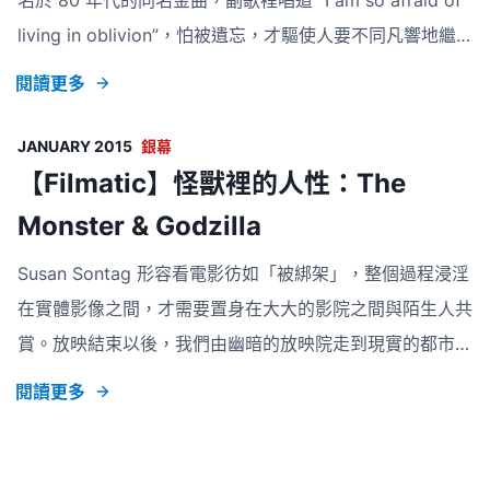
名於 80 年代的同名金曲，副歌裡唱道 “I am so afraid of
living in oblivion”，怕被遺忘，才驅使人要不同凡響地繼
續活下去，也為電影裡每個角色立其意義。嚴謹套用三幕劇
閱讀更多
的結構，電影敘述導演 Nick （Steve Buscemi 飾）在有限
時間和資源下需要完成拍攝同名電影 Living In Oblivion，
JANUARY 2015
銀幕
當中穿插片場裡不同人的關係和對未來的期盼。 導演 Tom
【Filmatic】怪獸裡的人性：The
Dicillo 以黑白／彩色的交替，展示現實中片場與鏡頭下電
Monster & Godzilla
影的分別。拍過 Clapperboard 以後，幕前畫面一切轉
Susan Sontag 形容看電影彷如「被綁架」，整個過程浸淫
在實體影像之間，才需要置身在大大的影院之間與陌生人共
賞。放映結束以後，我們由幽暗的放映院走到現實的都市。
走出戲院的過程，腦袋一半在回憶著剛才電影的畫面，另一
閱讀更多
半飛快想著電影引導我們在社會裡去想的事。電影是一面鏡
子，多麼怪異、離奇的異托邦也會反映觀眾身處的世界，多
麼巨大、恐怖的怪獸也會讓我們想起了自己。Gareth