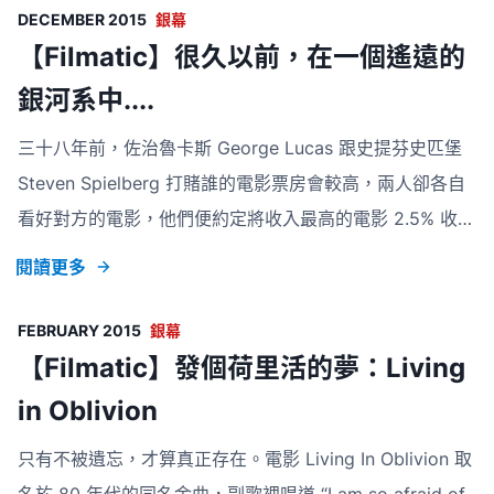
壞的環境，成人的世界裡掙扎求存。電影裡，兒童的快樂被
DECEMBER 2015
銀幕
忽視、對話被打斷、不受尊重。但把電影推展到深一層社會
【Filmatic】很久以前，在一個遙遠的
面向，是拿著白氣球男孩的一幕，讓大家意識到兒童也區分
銀河系中....
不同階層。 映後討論歸納各人觀察，第一階層的兒童享受
三十八年前，佐治魯卡斯 George Lucas 跟史提芬史匹堡
物質生活，透過畫外音我們得悉那樣子也看不見的小孩，上
Steven Spielberg 打賭誰的電影票房會較高，兩人卻各自
星期買十條金魚今
看好對方的電影，他們便約定將收入最高的電影 2.5% 收益
分給對方。雖然魯卡斯看好的《第三類接觸》達 3 億美元
閱讀更多
票房，他仍然輸了這場賭注，那套累積收益分了四千萬美元
予史匹堡的電影是這樣開始的： 很久以前，在一個遙遠的
FEBRUARY 2015
銀幕
銀河系中…. A long time ago in a galaxy far, far away….
【Filmatic】發個荷里活的夢：Living
《星球大戰》是一個電影業的傳奇，意想天開的故事設定、
in Oblivion
使用的特技效果、宏偉的太空視野是前所未有的。上述一
只有不被遺忘，才算真正存在。電影 Living In Oblivion 取
句，有論者未必會認同最後四字的描述。《星球大戰