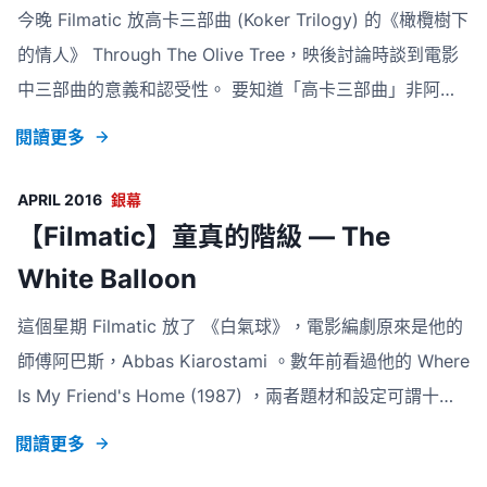
今晚 Filmatic 放高卡三部曲 (Koker Trilogy) 的《橄欖樹下
的情人》 Through The Olive Tree，映後討論時談到電影
中三部曲的意義和認受性。 要知道「高卡三部曲」非阿巴
斯自行策封，而是先有影評人提出。訪談中的他，指三套電
閱讀更多
影在高卡發生只是巧合。若要成為三部曲，加入《櫻桃的滋
味》或許是更好的選擇，因三者也訴說生命可貴之處。 現
APRIL 2016
銀幕
在說系列電影，大多人會指向漫畫世界的 Marvel、DC 的
【Filmatic】童真的階級 — The
電影宇宙；書籍改篇的哈利波特、魔戒等三部曲；再講就是
White Balloon
原創劇情的 Matrix 、星戰三部曲。大多片商製作及規劃三
這個星期 Filmatic 放了 《白氣球》，電影編劇原來是他的
部曲也是商業因素，一是原著小說銷量斐然，一是電影第一
師傅阿巴斯，Abbas Kiarostami 。數年前看過他的 Where
集叫好叫座，
Is My Friend's Home (1987) ，兩者題材和設定可謂十分
相近，《白氣球》延續了他旁觀、第三者的風格，代入兒童
閱讀更多
視角觀看成人世界。誠如評論 所言，電影捕捉了孩童在最