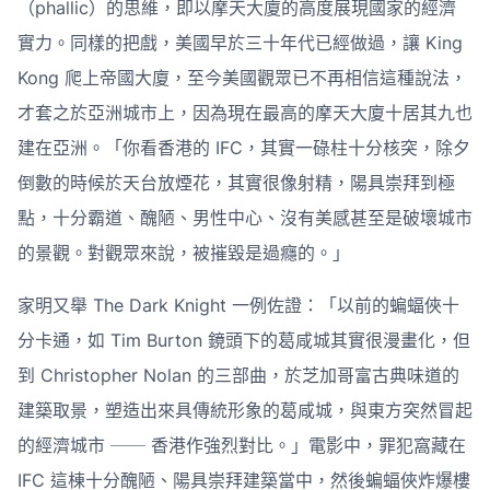
（phallic）的思維，即以摩天大廈的高度展現國家的經濟
實力。同樣的把戲，美國早於三十年代已經做過，讓 King
Kong 爬上帝國大廈，至今美國觀眾已不再相信這種說法，
才套之於亞洲城市上，因為現在最高的摩天大廈十居其九也
建在亞洲。「你看香港的 IFC，其實一碌柱十分核突，除夕
倒數的時候於天台放煙花，其實很像射精，陽具崇拜到極
點，十分霸道、醜陋、男性中心、沒有美感甚至是破壞城市
的景觀。對觀眾來說，被摧毀是過癮的。」
家明又舉 The Dark Knight 一例佐證：「以前的蝙蝠俠十
分卡通，如 Tim Burton 鏡頭下的葛咸城其實很漫畫化，但
到 Christopher Nolan 的三部曲，於芝加哥富古典味道的
建築取景，塑造出來具傳統形象的葛咸城，與東方突然冒起
的經濟城市 ── 香港作強烈對比。」電影中，罪犯窩藏在
IFC 這棟十分醜陋、陽具崇拜建築當中，然後蝙蝠俠炸爆樓