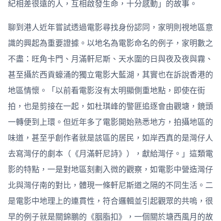
紀相差很遠的人，互相啟發生命，十分感動」的故事。
聊到港人近年嘗試透過電影尋找身份認同，家明則視地區意
識的興起為重要證據。以地名為電影命名的例子，家明數之
不盡：旺角卡門、月滿軒尼斯、天水圍的日與夜及夜與霧、
甚至攝於西貢蠔涌的獨立電影大藍湖，其實也在訴說香港的
地區情懷。「以前看電影沒有太明顯側重地點，即使在街
拍，也是剪接在一起，如杜琪峰的警匪追逐會由觀塘，鏡頭
一轉便到上環。但近年多了電影開始熟悉地方，拍攝地區的
味道，甚至乎創作者就是該區的居民，如岸西真的是灣仔人
去寫灣仔的劇本（《月滿軒尼詩》），獻給灣仔。」這類電
影的特點，一是對地區刻劃入微的觀察，如電影中營造灣仔
北與灣仔南的對比，體現一條軒尼斯道之隔的不同生活。二
是電影中地理上的連貫性，符合邏輯並引起觀眾的共嗚，很
早的例子就是關錦鵬的《胭脂扣》，一個關於塘西風月的故