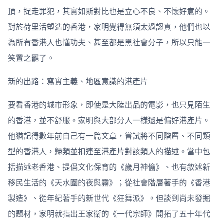
頂，捉走罪犯，其實如斯對比也是立心不良、不懷好意的。
對於荷里活塑造的香港，家明覺得無須太過認真，他們也以
為所有香港人也懂功夫、甚至都是黑社會分子，所以只能一
笑置之罷了。
新的出路：寫實主義、地區意識的港產片
要看香港的城市形象，即使是大陸出品的電影，也只見陌生
的香港，並不舒服。家明與大部分人一樣還是偏好港產片。
他猶記得數年前自己有一篇文章，嘗試將不同階層、不同類
型的香港人，歸類並扣連至港產片對該類人的描述。當中包
括描述老香港、提倡文化保育的《歲月神偷》、也有敘述新
移民生活的《天水圍的夜與霧》；從社會階層著手的《香港
製造》、從年紀著手的新世代《狂舞派》。但談到尚未發掘
的題材，家明就指出王家衛的《一代宗師》開拓了五十年代