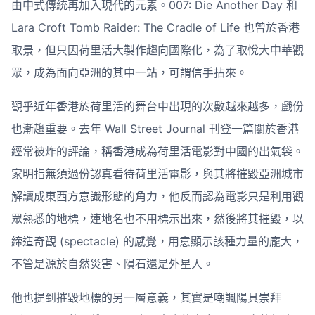
由中式傳統再加入現代的元素。007: Die Another Day 和
Lara Croft Tomb Raider: The Cradle of Life 也曾於香港
取景，但只因荷里活大製作趨向國際化，為了取悅大中華觀
眾，成為面向亞洲的其中一站，可謂信手拈來。
觀乎近年香港於荷里活的舞台中出現的次數越來越多，戲份
也漸趨重要。去年 Wall Street Journal 刊登一篇關於香港
經常被炸的評論，稱香港成為荷里活電影對中國的出氣袋。
家明指無須過份認真看待荷里活電影，與其將摧毀亞洲城市
解讀成東西方意識形態的角力，他反而認為電影只是利用觀
眾熟悉的地標，連地名也不用標示出來，然後將其摧毀，以
締造奇觀 (spectacle) 的感覺，用意顯示該種力量的龐大，
不管是源於自然災害、隕石還是外星人。
他也提到摧毀地標的另一層意義，其實是嘲諷陽具崇拜