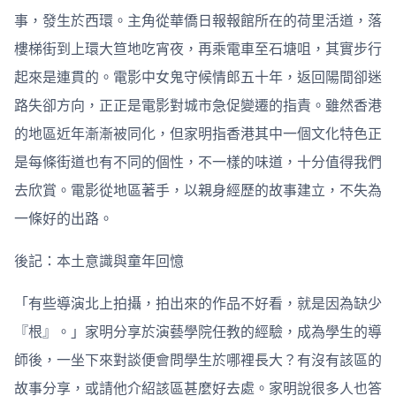
事，發生於西環。主角從華僑日報報館所在的荷里活道，落
樓梯街到上環大笪地吃宵夜，再乘電車至石塘咀，其實步行
起來是連貫的。電影中女鬼守候情郎五十年，返回陽間卻迷
路失卻方向，正正是電影對城市急促變遷的指責。雖然香港
的地區近年漸漸被同化，但家明指香港其中一個文化特色正
是每條街道也有不同的個性，不一樣的味道，十分值得我們
去欣賞。電影從地區著手，以親身經歷的故事建立，不失為
一條好的出路。
後記：本土意識與童年回憶
「有些導演北上拍攝，拍出來的作品不好看，就是因為缺少
『根』。」家明分享於演藝學院任教的經驗，成為學生的導
師後，一坐下來對談便會問學生於哪裡長大？有沒有該區的
故事分享，或請他介紹該區甚麼好去處。家明說很多人也答