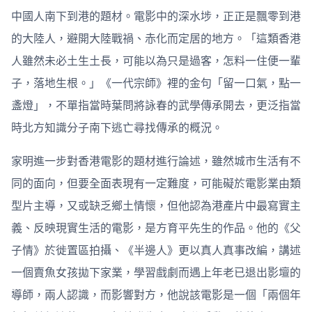
中國人南下到港的題材。電影中的深水埗，正正是飄零到港
的大陸人，避開大陸戰禍、赤化而定居的地方。「這類香港
人雖然未必土生土長，可能以為只是過客，怎料一住便一輩
子，落地生根。」《一代宗師》裡的金句「留一口氣，點一
盞燈」，不單指當時葉問將詠春的武學傳承開去，更泛指當
時北方知識分子南下逃亡尋找傳承的概況。
家明進一步對香港電影的題材進行論述，雖然城市生活有不
同的面向，但要全面表現有一定難度，可能礙於電影業由類
型片主導，又或缺乏鄉土情懷，但他認為港產片中最寫實主
義、反映現實生活的電影，是方育平先生的作品。他的《父
子情》於徙置區拍攝、《半邊人》更以真人真事改編，講述
一個賣魚女孩拋下家業，學習戲劇而遇上年老已退出影壇的
導師，兩人認識，而影響對方，他說該電影是一個「兩個年