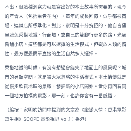
不出，但這種洞察力就是寫出好的本土故事所需要的。現今
的年青人（包括筆者在內），童年的成長回憶，似乎都被商
場、連鎖店所標準化。對此，家明是十分抗拒的，他自言儘
量避免乘搭地鐵、行商場，靠自己的雙腳行更多的路，光顧
街鋪小店。這些都是可以選擇的生活模式，但礙於人類的惰
性，最方便最簡單直接的生活自然多人選擇。
乘搭地鐵的時候，有沒有想過會錯失了地面上的風景呢？城
市的另類空間，就是被大眾忽略的生活模式。本土情懷就是
從慢步欣賞地區的景緻，發掘新的小店開始。當你再回看同
一個地方拍攝的電影，那一刻，也許你會有一番感悟。
（編按：家明於訪問中提到的文章為《戀戀人情：香港電影
眾生相》SCOPE 電影視野 vol.1：香港）