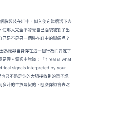
，如果一個腦袋裝在缸中，倒入使它繼續活下去
，使那人完全不發覺自己腦袋被割了出
自己是不是另一個裝在缸中的腦袋呢？
我的存在因為懷疑自身存在這一個行為而肯定了
影中說道：「If real is what
ctrical signals interpreted by your
真實也只不過是你的大腦接收到的電子訊
而多汁的牛扒是假的，哪麼你還會去吃