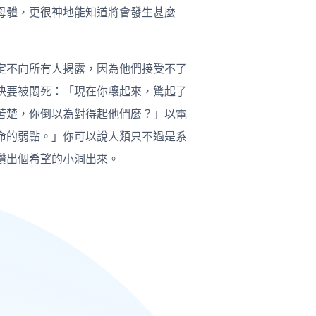
母體，更很神地能知道將會發生甚麼
定不向所有人揭露，因為他們接受不了
快要被悶死：「現在你嚷起來，驚起了
苦楚，你倒以為對得起他們麼？」以電
命的弱點。」你可以說人類只不過是系
鑽出個希望的小洞出來。