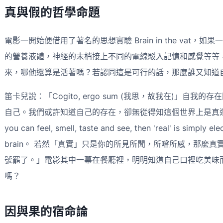
真與假的哲學命題
電影一開始便借用了著名的思想實驗 Brain in the vat
的營養液體，神經的末梢接上不同的電線駁入記憶和感覺等等
來，哪他還算是活著嗎？若認同這是可行的話，那麼誰又知道
笛卡兒說：「Cogito, ergo sum (我思，故我在)」自
自己。我們或許知道自己的存在，卻無從得知這個世界上是真還是假。電
you can feel, smell, taste and see, then 'real' is simply ele
brain。 若然「真實」只是你的所見所聞，所嚐所感，那麼
號罷了。」電影其中一幕在餐廳裡，明明知道自己口裡吃美味
嗎？
因與果的宿命論