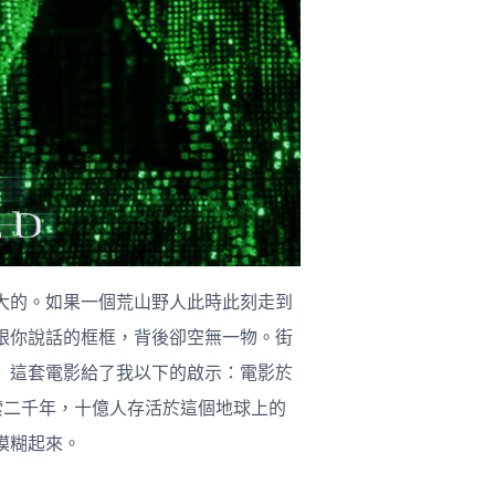
大的。如果一個荒山野人此時此刻走到
跟你說話的框框，背後卻空無一物。街
ix 這套電影給了我以下的啟示：電影於
思索二千年，十億人存活於這個地球上的
模糊起來。