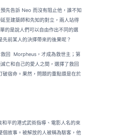
預先告訴 Neo 而沒有阻止他，誰不知
立伸延至建築師和先知的對立，兩人站得
，最簡單的是說人們可以自由作出不同的選
是先前某人的決擇帶來的後果呢？
回 Morpheus，才成為救世主；第
人類滅亡和自己的愛人之間，選擇了救回
打破宿命。果然，問題的重點還是在於
技術、袁和平的港式武術指導、電影人名的來
整個故事。被解放的人被稱為駭客，他