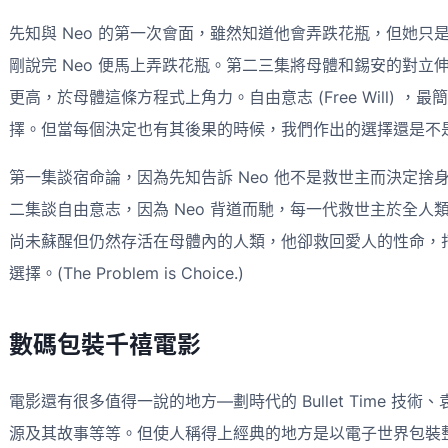
先知與 Neo 的第一次會面，雖然知道他會弄跌花瓶，但她只是
剛說完 Neo 便馬上弄跌花瓶。第二三集將母體和錫安的對
更高，於母體這條方程式上角力。自由意志 (Free Will) 
擇。但當每個決定也有其後果的時候，我們作出的選擇還是不
第一集談宿命論，因為先知告訴 Neo 他不是救世主而決定捨身救
二集談自由意志，因為 Neo 背道而馳，每一代救世主於全
尚未蘇醒但仍然存活在母體內的人類，他卻救回愛人的性命，
選擇。(The Problem is Choice.)
數碼包裝千禧電影
電影還有很多值得一說的地方—劃時代的 Bullet Time 
源及其故事等等。但使人稱得上經典的地方是以電子世界包裝