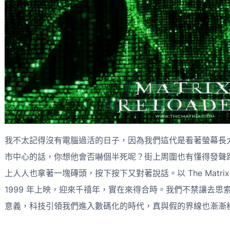
我不太記得沒有電腦過活的日子，因為我們這代是看著螢幕長
市中心的話，你想他會否嚇個半死呢？街上周圍也有懂得發聲
上人人也拿著一塊磚頭，按下按下又對著說話。以 The Matr
1999 年上映，迎來千禧年，實在來得合時。我們不禁讓去
意義，科技引領我們進入數碼化的時代，真與假的界線也漸漸